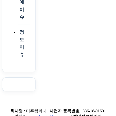
예
이
슈
정
보
이
슈
회사명
: 미주컴퍼니 |
사업자 등록번호
: 336-18-01601