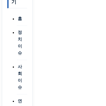
기
홈
정
치
이
슈
사
회
이
슈
연