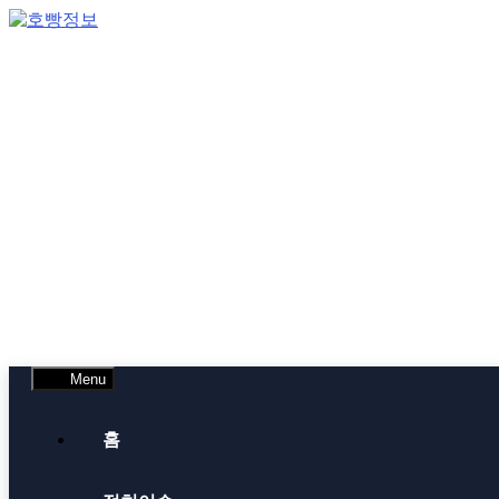
Skip
to
content
Menu
홈