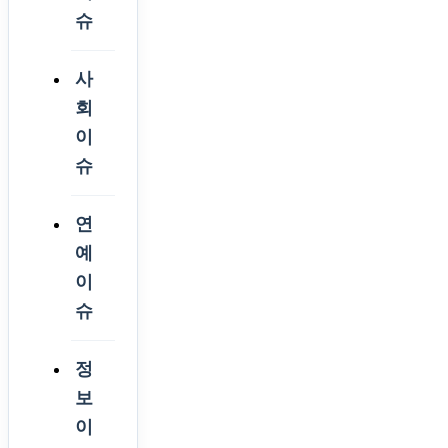
슈
사
회
이
슈
연
예
이
슈
정
보
이