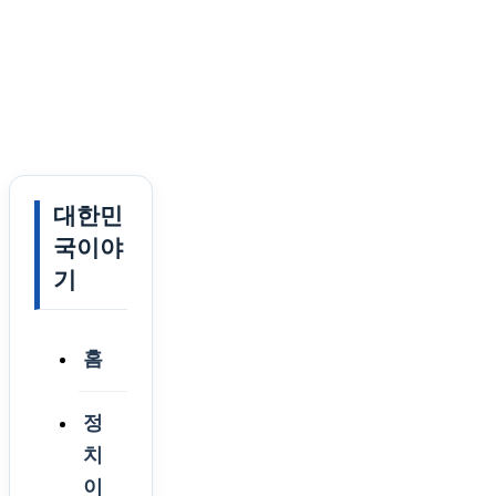
대한민
국이야
기
홈
정
치
이