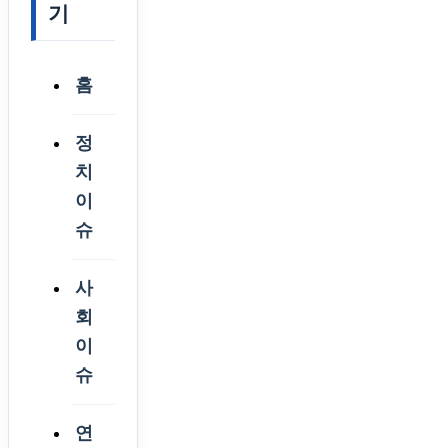
기
홈
정
치
이
슈
사
회
이
슈
연