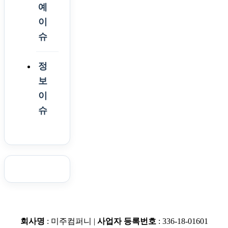
예
이
슈
정
보
이
슈
회사명
: 미주컴퍼니 |
사업자 등록번호
: 336-18-01601