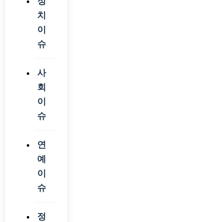
정
치
이
슈
사
회
이
슈
연
예
이
슈
정