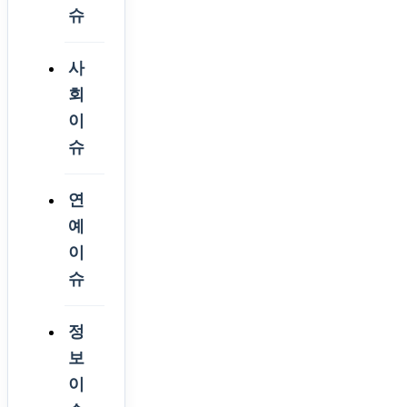
슈
사
회
이
슈
연
예
이
슈
정
보
이