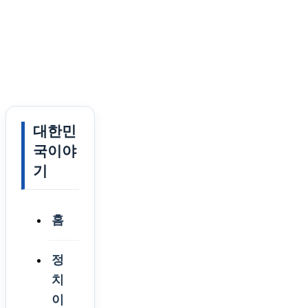
대한민
국이야
기
홈
정
치
이