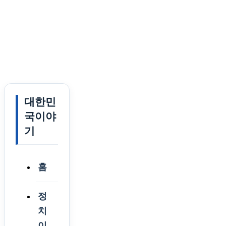
대한민
국이야
기
홈
정
치
이