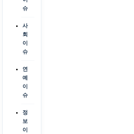
슈
사
회
이
슈
연
예
이
슈
정
보
이