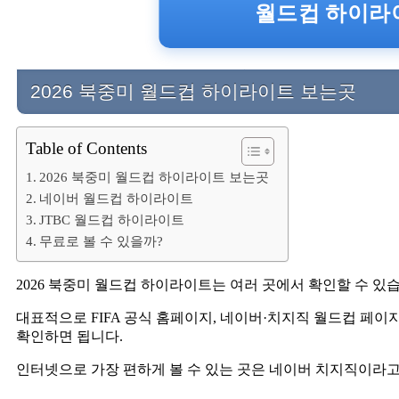
월드컵 하이라이
2026 북중미 월드컵 하이라이트 보는곳
Table of Contents
2026 북중미 월드컵 하이라이트 보는곳
네이버 월드컵 하이라이트
JTBC 월드컵 하이라이트
무료로 볼 수 있을까?
2026 북중미 월드컵 하이라이트는 여러 곳에서 확인할 수 있
대표적으로 FIFA 공식 홈페이지, 네이버·치지직 월드컵 페이지,
확인하면 됩니다.
인터넷으로 가장 편하게 볼 수 있는 곳은 네이버 치지직이라고