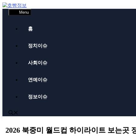
Skip
to
Menu
content
홈
정치이슈
사회이슈
연예이슈
정보이슈
2026 북중미 월드컵 하이라이트 보는곳 