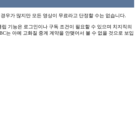
 경우가 많지만 모든 영상이 무료라고 단정할 수는 없습니다.
, 클립 기능은 로그인이나 구독 조건이 필요할 수 있으며 치지직의
BC는 아예 고화질 중계 계약을 안맺어서 볼 수 없을 것으로 보입