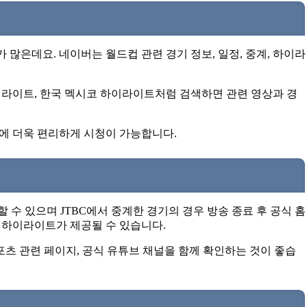
많은데요. 네이버는 월드컵 관련 경기 정보, 일정, 중계, 하이라
하이라이트, 한국 멕시코 하이라이트처럼 검색하면 관련 영상과 경
에 더욱 편리하게 시청이 가능합니다.
할 수 있으며 JTBC에서 중계한 경기의 경우 방송 종료 후 공식 홈
해 하이라이트가 제공될 수 있습니다.
 스포츠 관련 페이지, 공식 유튜브 채널을 함께 확인하는 것이 좋습