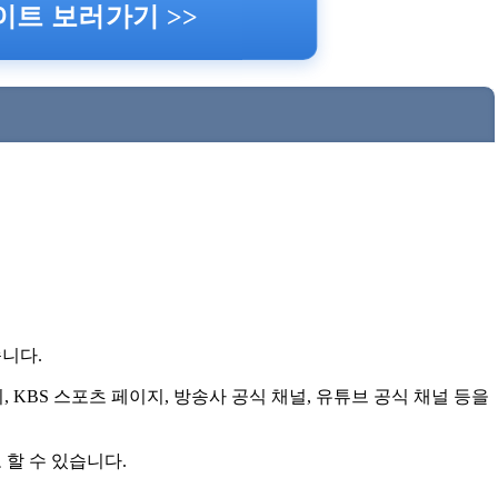
트 보러가기 >>
습니다.
 KBS 스포츠 페이지, 방송사 공식 채널, 유튜브 공식 채널 등을
 할 수 있습니다.