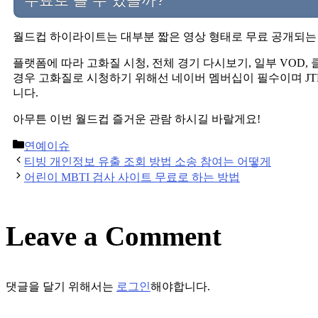
월드컵 하이라이트는 대부분 짧은 영상 형태로 무료 공개되는
플랫폼에 따라 고화질 시청, 전체 경기 다시보기, 일부 VOD
경우 고화질로 시청하기 위해선 네이버 멤버십이 필수이며 JT
니다.
아무튼 이번 월드컵 즐거운 관람 하시길 바랄게요!
Categories
연예이슈
Post
티빙 개인정보 유출 조회 방법 소송 참여는 어떻게
navigation
어린이 MBTI 검사 사이트 무료로 하는 방법
Leave a Comment
댓글을 달기 위해서는
로그인
해야합니다.