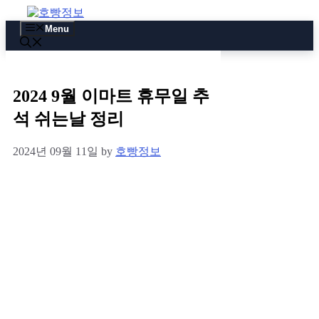
Skip
to
Menu
content
2024 9월 이마트 휴무일 추
석 쉬는날 정리
2024년 09월 11일
by
호빵정보