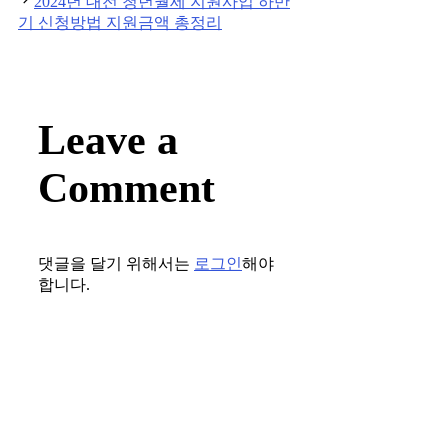
2024년 대전 청년월세 지원사업 하반
기 신청방법 지원금액 총정리
Leave a
Comment
댓글을 달기 위해서는
로그인
해야
합니다.