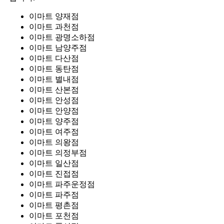
이마트 양재점
이마트 과천점
이마트 광명소하점
이마트 남양주점
이마트 다산점
이마트 동탄점
이마트 별내점
이마트 산본점
이마트 안성점
이마트 안양점
이마트 양주점
이마트 여주점
이마트 의왕점
이마트 의정부점
이마트 일산점
이마트 진접점
이마트 파주운정점
이마트 파주점
이마트 평촌점
이마트 포천점