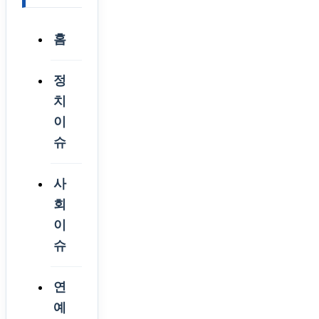
홈
정
치
이
슈
사
회
이
슈
연
예