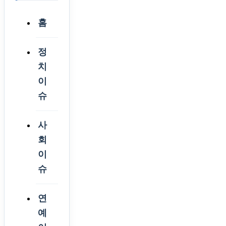
홈
정
치
이
슈
사
회
이
슈
연
예