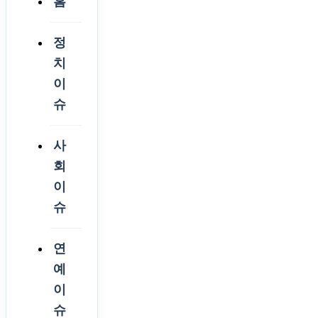
홈
정
치
이
슈
사
회
이
슈
연
예
이
슈