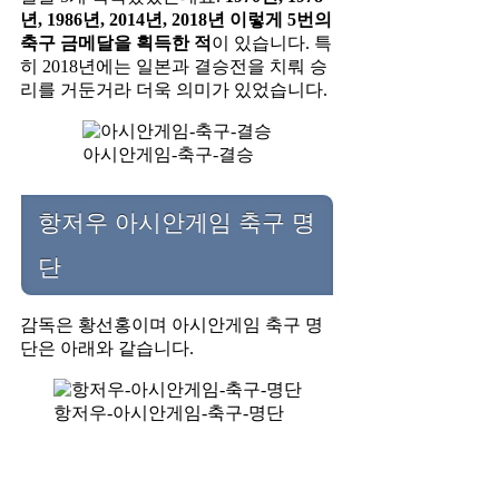
년, 1986년, 2014년, 2018년 이렇게 5번의
축구 금메달을 획득한 적
이 있습니다. 특
히 2018년에는 일본과 결승전을 치뤄 승
리를 거둔거라 더욱 의미가 있었습니다.
아시안게임-축구-결승
항저우 아시안게임 축구 명
단
감독은 황선홍이며 아시안게임 축구 명
단은 아래와 같습니다.
항저우-아시안게임-축구-명단