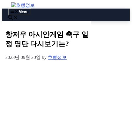
Skip
to
Menu
content
항저우 아시안게임 축구 일
정 명단 다시보기는?
2023년 09월 20일
by
호빵정보