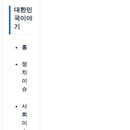
대한민
국이야
기
홈
정
치
이
슈
사
회
이