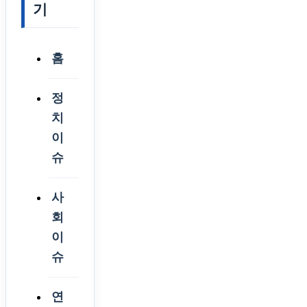
기
홈
정
치
이
슈
사
회
이
슈
연