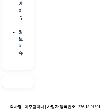
예
이
슈
정
보
이
슈
회사명
: 미주컴퍼니 |
사업자 등록번호
: 336-18-01601