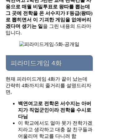
백연여고 2학년 5반은 교내 단독건물 사
용으로 매월 비밀투표로 왕따를 뽑는데
그 곳에 전학을 온 서수지가 F등급(왕따)
로 뽑히면서 이 기괴한 게임을 없애버리
겠다며 생기는 일
을 그린 내용의 드라마
입니다.
피라미드게임 4화
현재 피라미드게임 4화가 끝이 났는데
간략히 4화까지의 줄거리를 설명드리자
면,
백연여고로 전학온 서수지는 아버
지가 직업군인이라 전학을 수시로
다님
이 학교에서도 얼마 못가 전학가겠
지라고 생각하고 대충 잘 친구들과
어울리며 학교를 다니려 함