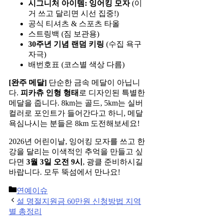
시그니처 아이템:
잉어킹 모자
(이
거 쓰고 달리면 시선 집중!)
공식 티셔츠 & 스포츠 타올
스트링백 (짐 보관용)
30주년 기념 랜덤 키링
(수집 욕구
자극)
배번호표 (코스별 색상 다름)
[완주 메달]
단순한 금속 메달이 아닙니
다.
피카츄 인형 형태
로 디자인된 특별한
메달을 줍니다. 8km는 골드, 5km는 실버
컬러로 포인트가 들어간다고 하니, 메달
욕심나시는 분들은 8km 도전해보세요!
2026년 어린이날, 잉어킹 모자를 쓰고 한
강을 달리는 이색적인 추억을 만들고 싶
다면
3월 3일 오전 9시
, 광클 준비하시길
바랍니다. 모두 뚝섬에서 만나요!
Categories
연예이슈
Post
설 명절지원금 60만원 신청방법 지역
navigation
별 총정리