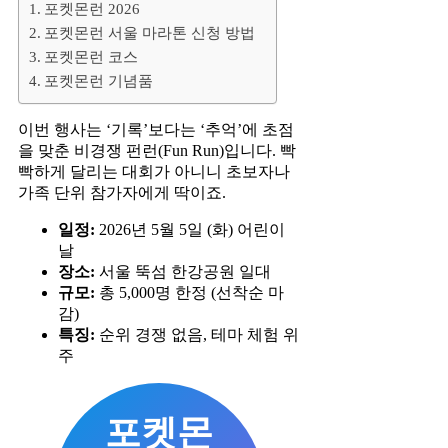
포켓몬런 2026
포켓몬런 서울 마라톤 신청 방법
포켓몬런 코스
포켓몬런 기념품
이번 행사는 ‘기록’보다는 ‘추억’에 초점
을 맞춘 비경쟁 펀런(Fun Run)입니다. 빡
빡하게 달리는 대회가 아니니 초보자나
가족 단위 참가자에게 딱이죠.
일정:
2026년 5월 5일 (화) 어린이
날
장소:
서울 뚝섬 한강공원 일대
규모:
총 5,000명 한정 (선착순 마
감)
특징:
순위 경쟁 없음, 테마 체험 위
주
포켓몬