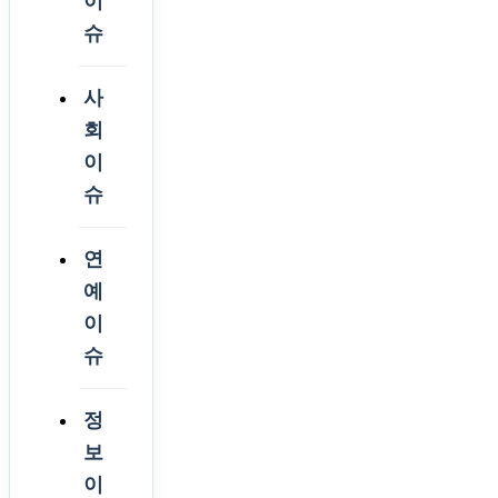
이
슈
사
회
이
슈
연
예
이
슈
정
보
이