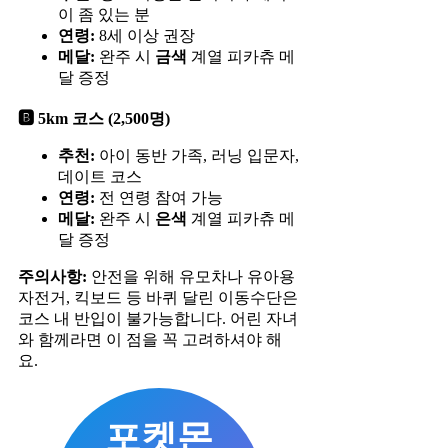
이 좀 있는 분
연령:
8세 이상 권장
메달:
완주 시
금색
계열 피카츄 메
달 증정
🅱️ 5km 코스 (2,500명)
추천:
아이 동반 가족, 러닝 입문자,
데이트 코스
연령:
전 연령 참여 가능
메달:
완주 시
은색
계열 피카츄 메
달 증정
주의사항:
안전을 위해 유모차나 유아용
자전거, 킥보드 등 바퀴 달린 이동수단은
코스 내 반입이 불가능합니다. 어린 자녀
와 함께라면 이 점을 꼭 고려하셔야 해
요.
포켓몬