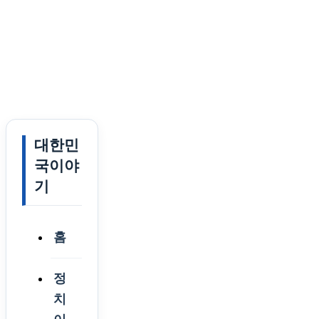
대한민
국이야
기
홈
정
치