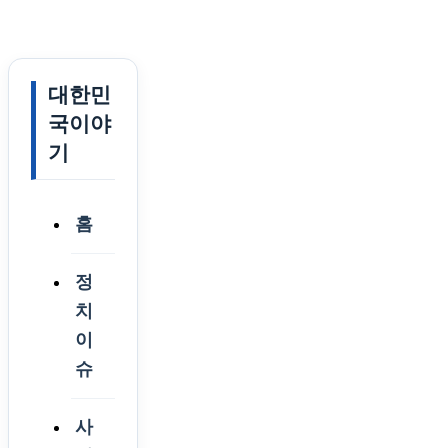
대한민
국이야
기
홈
정
치
이
슈
사