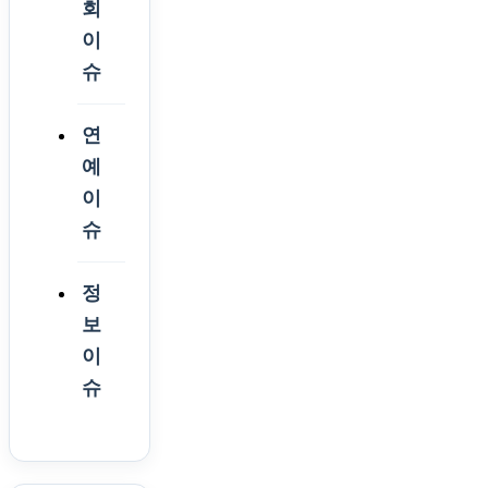
회
이
슈
연
예
이
슈
정
보
이
슈