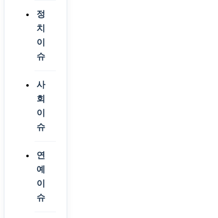
정
치
이
슈
사
회
이
슈
연
예
이
슈