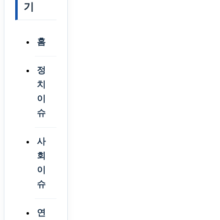
기
홈
정
치
이
슈
사
회
이
슈
연