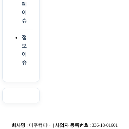
예
이
슈
정
보
이
슈
회사명
: 미주컴퍼니 |
사업자 등록번호
: 336-18-01601