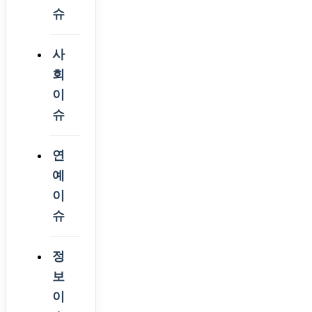
슈
사
회
이
슈
연
예
이
슈
정
보
이