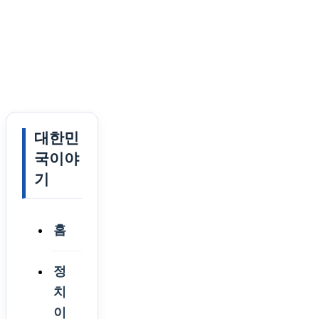
대한민
국이야
기
홈
정
치
이