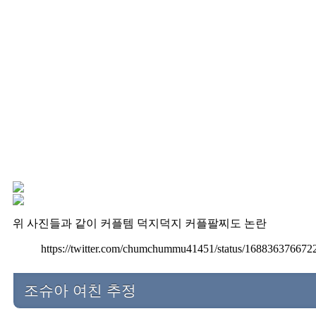
위 사진들과 같이 커플템 덕지덕지 커플팔찌도 논란
https://twitter.com/chumchummu41451/status/16883637667
조슈아 여친 추정