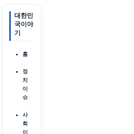
대한민
국이야
기
홈
정
치
이
슈
사
회
이