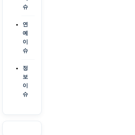
슈
연
예
이
슈
정
보
이
슈