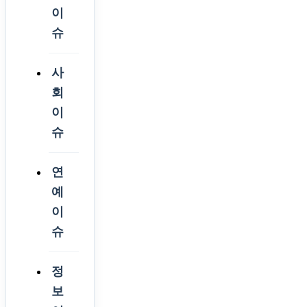
이
슈
사
회
이
슈
연
예
이
슈
정
보