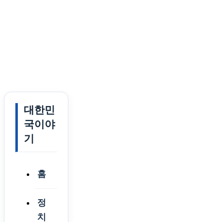
대한민
국이야
기
홈
정
치