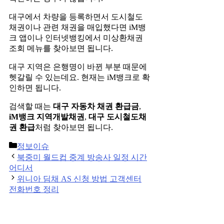
대구에서 차량을 등록하면서 도시철도
채권이나 관련 채권을 매입했다면 iM뱅
크 앱이나 인터넷뱅킹에서 미상환채권
조회 메뉴를 찾아보면 됩니다.
대구 지역은 은행명이 바뀐 부분 때문에
헷갈릴 수 있는데요. 현재는 iM뱅크로 확
인하면 됩니다.
검색할 때는
대구 자동차 채권 환급금
,
iM뱅크 지역개발채권
,
대구 도시철도채
권 환급
처럼 찾아보면 됩니다.
Categories
정보이슈
Post
북중미 월드컵 중계 방송사 일정 시간
navigation
어디서
위니아 딤채 AS 신청 방법 고객센터
전화번호 정리