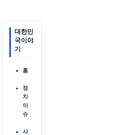
대한민
국이야
기
홈
정
치
이
슈
사