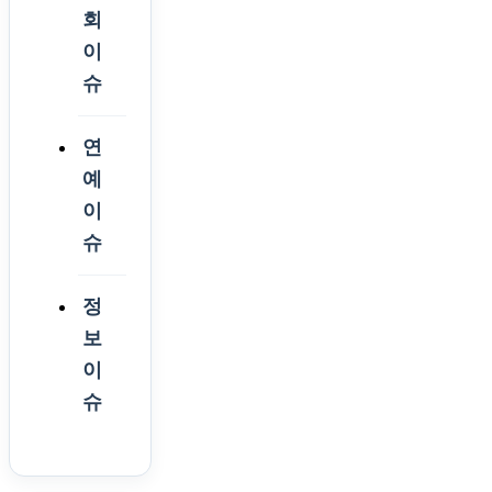
회
이
슈
연
예
이
슈
정
보
이
슈