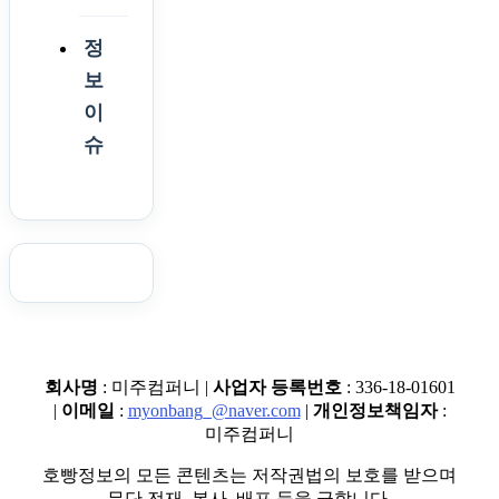
정
보
이
슈
회사명
: 미주컴퍼니 |
사업자 등록번호
: 336-18-01601
|
이메일
:
myonbang_@naver.com
|
개인정보책임자
:
미주컴퍼니
호빵정보의 모든 콘텐츠는 저작권법의 보호를 받으며
무단 전재, 복사, 배포 등을 금합니다.