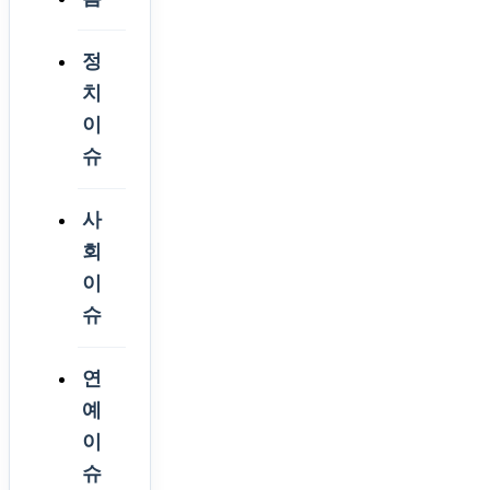
정
치
이
슈
사
회
이
슈
연
예
이
슈