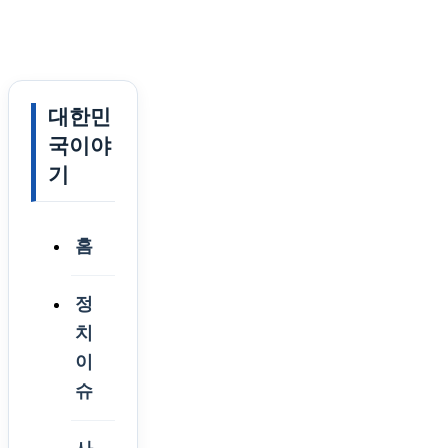
대한민
국이야
기
홈
정
치
이
슈