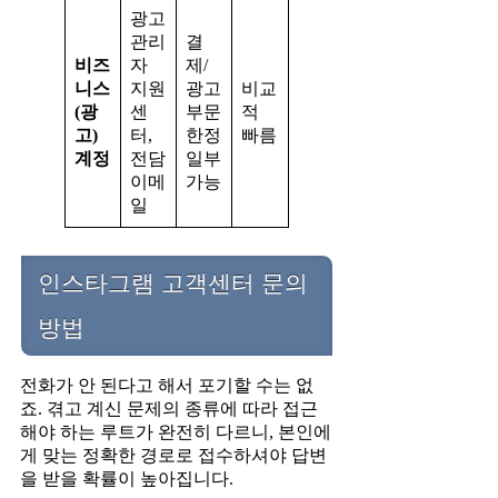
광고
관리
결
비즈
자
제/
니스
지원
광고
비교
(광
센
부문
적
고)
터,
한정
빠름
계정
전담
일부
이메
가능
일
인스타그램 고객센터 문의
방법
전화가 안 된다고 해서 포기할 수는 없
죠. 겪고 계신 문제의 종류에 따라 접근
해야 하는 루트가 완전히 다르니, 본인에
게 맞는 정확한 경로로 접수하셔야 답변
을 받을 확률이 높아집니다.