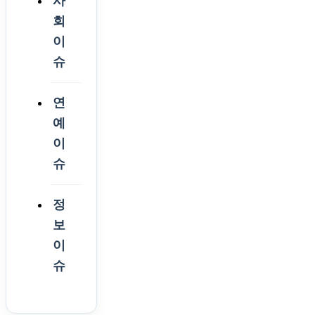
사
회
이
슈
연
예
이
슈
정
보
이
슈