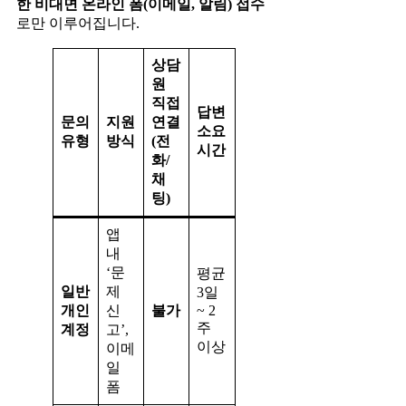
한 비대면 온라인 폼(이메일, 알림) 접수
로만 이루어집니다.
상담
원
직접
답변
문의
지원
연결
소요
유형
방식
(전
시간
화/
채
팅)
앱
내
‘문
평균
일반
제
3일
개인
신
불가
~ 2
주
계정
고’,
이상
이메
일
폼