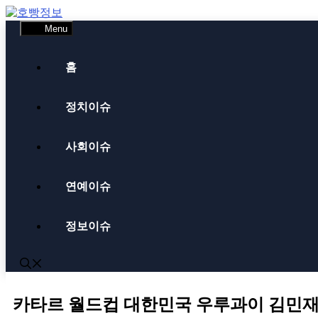
Skip
to
Menu
content
홈
정치이슈
사회이슈
연예이슈
정보이슈
카타르 월드컵 대한민국 우루과이 김민재