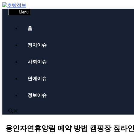
Skip
to
Menu
content
홈
정치이슈
사회이슈
연예이슈
정보이슈
용인자연휴양림 예약 방법 캠핑장 짚라인