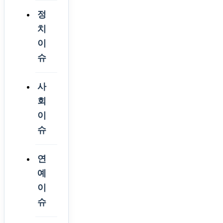
정
치
이
슈
사
회
이
슈
연
예
이
슈