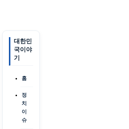
대한민
국이야
기
홈
정
치
이
슈