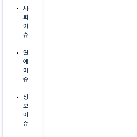
사
회
이
슈
연
예
이
슈
정
보
이
슈