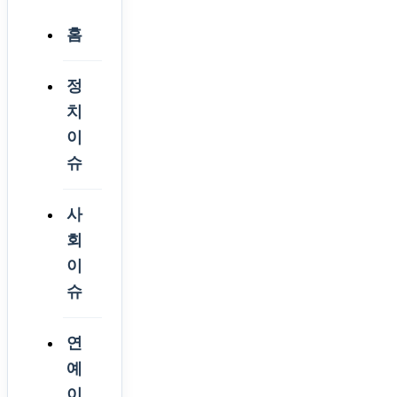
홈
정
치
이
슈
사
회
이
슈
연
예
이