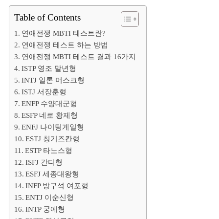
Table of Contents
연애전쟁 MBTI 테스트란?
연애전쟁 테스트 하는 방법
연애전쟁 MBTI 테스트 결과 16가지
ISTP 영조 말년형
INTJ 일론 머스크형
ISTJ 서장훈형
ENFP 수양대군형
ESFP 네로 황제형
ENFJ 나이팅게일형
ESTJ 칭기즈칸형
ESTP 타노스형
ISFJ 간디형
ESFJ 세종대왕형
INFP 방구석 여포형
ENTJ 이순신형
INTP 궁예형