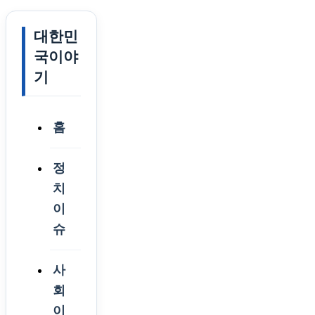
대한민
국이야
기
홈
정
치
이
슈
사
회
이