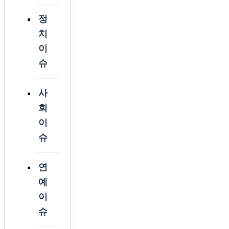
정
치
이
슈
사
회
이
슈
연
예
이
슈