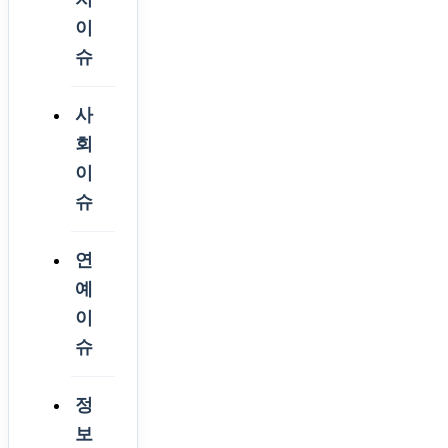
이
슈
사
회
이
슈
연
예
이
슈
정
보