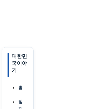
대한민
국이야
기
홈
정
치