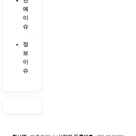
연
예
이
슈
정
보
이
슈