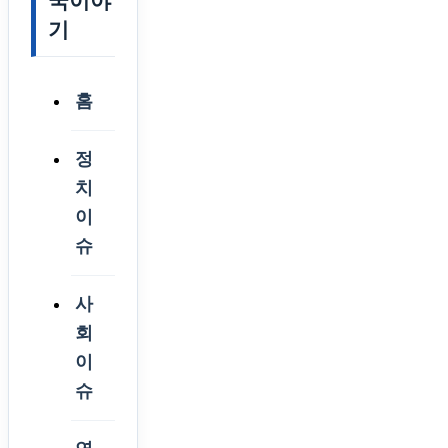
국이야
기
홈
정
치
이
슈
사
회
이
슈