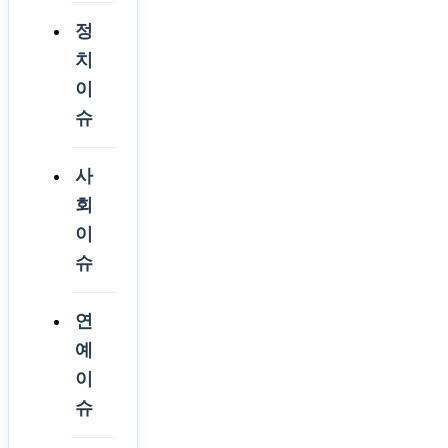
정
치
이
슈
사
회
이
슈
연
예
이
슈