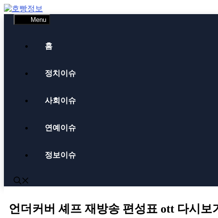
Skip
to
Menu
content
홈
정치이슈
사회이슈
연예이슈
정보이슈
언더커버 셰프 재방송 편성표 ott 다시보