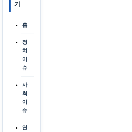
기
홈
정
치
이
슈
사
회
이
슈
연