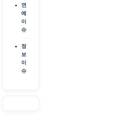
연
예
이
슈
정
보
이
슈