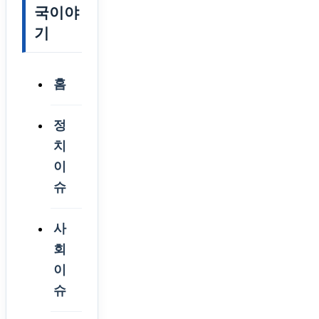
국이야
기
홈
정
치
이
슈
사
회
이
슈