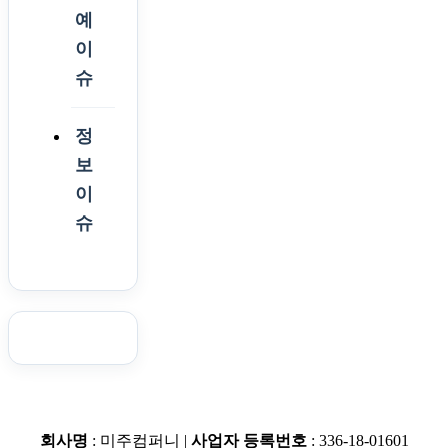
예
이
슈
정
보
이
슈
회사명
: 미주컴퍼니 |
사업자 등록번호
: 336-18-01601