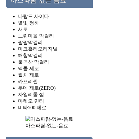
아스파탐 없는 음료
나랑드 사이다
별빛 청하
새로
느린마을 막걸리
팔팔막걸리
마크홀리오리지널
해창막걸리
불곡산 막걸리
맥콜 제로
웰치 제로
카프리썬
롯데 제로(ZERO)
자일리톨 껌
마켓오 민티
비타500 제로
아스파탐-없는-음료