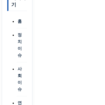
기
홈
정
치
이
슈
사
회
이
슈
연