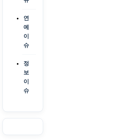
연
예
이
슈
정
보
이
슈