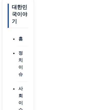
대한민
국이야
기
홈
정
치
이
슈
사
회
이
슈