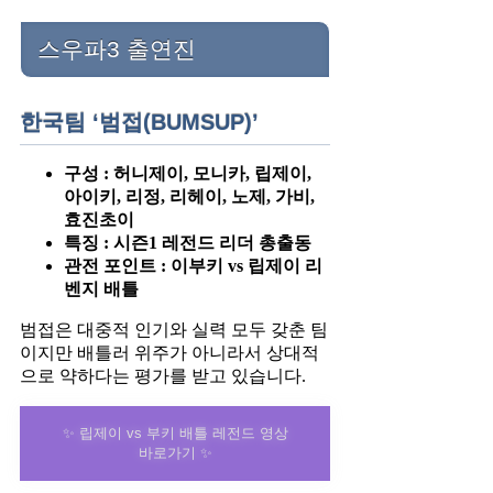
스우파3 출연진
한국팀 ‘범접(BUMSUP)’
구성 : 허니제이, 모니카, 립제이,
아이키, 리정, 리헤이, 노제, 가비,
효진초이
특징 : 시즌1 레전드 리더 총출동
관전 포인트 : 이부키 vs 립제이 리
벤지 배틀
범접은 대중적 인기와 실력 모두 갖춘 팀
이지만 배틀러 위주가 아니라서 상대적
으로 약하다는 평가를 받고 있습니다.
✨ 립제이 vs 부키 배틀 레전드 영상
바로가기 ✨