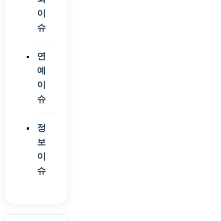
이
슈
연
예
이
슈
정
보
이
슈