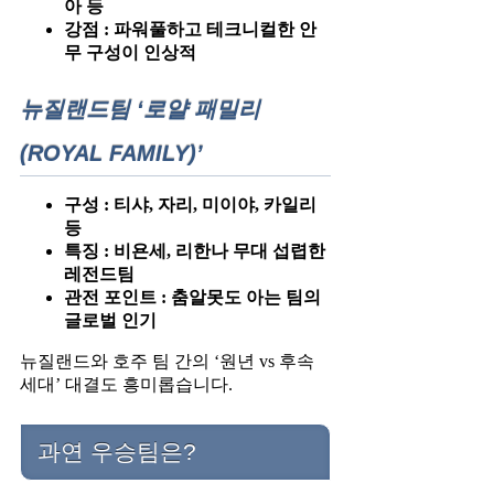
아 등
강점 : 파워풀하고 테크니컬한 안
무 구성이 인상적
뉴질랜드팀 ‘로얄 패밀리
(ROYAL FAMILY)’
구성 : 티샤, 자리, 미이야, 카일리
등
특징 : 비욘세, 리한나 무대 섭렵한
레전드팀
관전 포인트 : 춤알못도 아는 팀의
글로벌 인기
뉴질랜드와 호주 팀 간의 ‘원년 vs 후속
세대’ 대결도 흥미롭습니다.
과연 우승팀은?