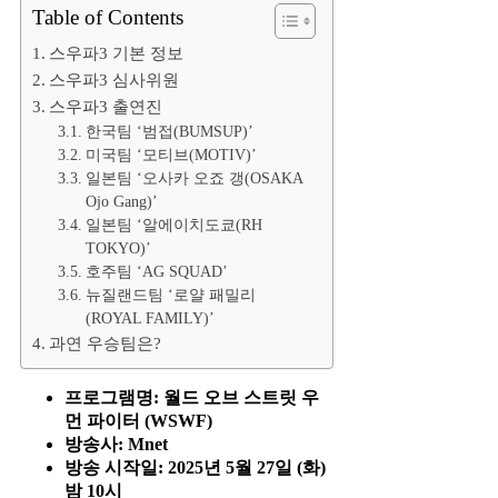
Table of Contents
스우파3 기본 정보
스우파3 심사위원
스우파3 출연진
한국팀 ‘범접(BUMSUP)’
미국팀 ‘모티브(MOTIV)’
일본팀 ‘오사카 오죠 갱(OSAKA
Ojo Gang)’
일본팀 ‘알에이치도쿄(RH
TOKYO)’
호주팀 ‘AG SQUAD’
뉴질랜드팀 ‘로얄 패밀리
(ROYAL FAMILY)’
과연 우승팀은?
프로그램명: 월드 오브 스트릿 우
먼 파이터 (WSWF)
방송사: Mnet
방송 시작일: 2025년 5월 27일 (화)
밤 10시