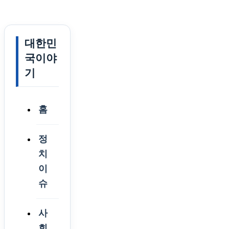
대한민
국이야
기
홈
정
치
이
슈
사
회