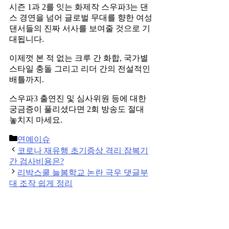
시즌 1과 2를 잇는 화제작 스우파3는 댄
스 경연을 넘어 글로벌 무대를 향한 여성
댄서들의 진짜 서사를 보여줄 것으로 기
대됩니다.
이제껏 본 적 없는 크루 간 화합, 국가별
스타일 충돌 그리고 리더 간의 전설적인
배틀까지.
스우파3 출연진 및 심사위원 등에 대한
궁금증이 풀리셨다면 2회 방송도 절대
놓치지 마세요.
Categories
연예이슈
Post
코로나 재유행 초기증상 격리 잠복기
navigation
간 검사비용은?
리박스쿨 늘봄학교 논란 극우 댓글부
대 조작 쉽게 정리