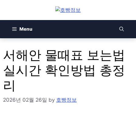
Skip
to
content
Menu
서해안 물때표 보는법
실시간 확인방법 총정
리
2026년 02월 26일
by
호빵정보