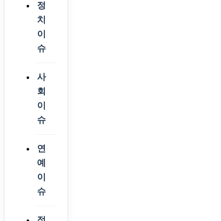
정
치
이
슈
사
회
이
슈
연
예
이
슈
정