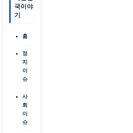
국이야
기
홈
정
치
이
슈
사
회
이
슈