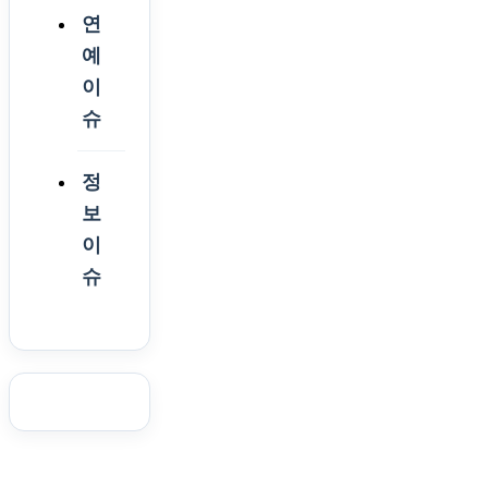
연
예
이
슈
정
보
이
슈