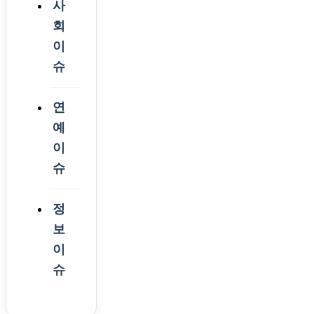
사
회
이
슈
연
예
이
슈
정
보
이
슈