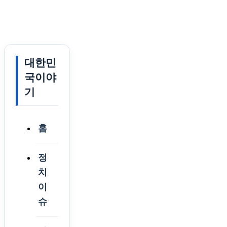
대한민
국이야
기
홈
정
치
이
슈