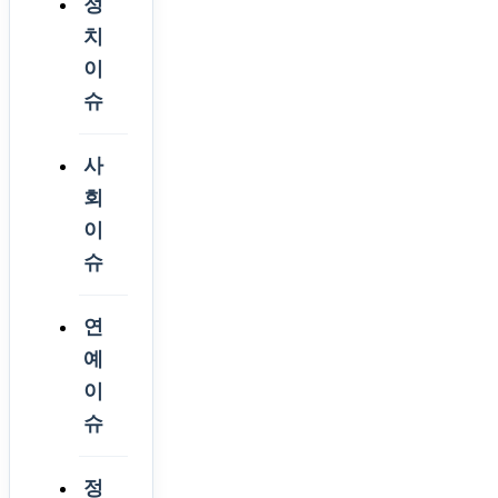
정
치
이
슈
사
회
이
슈
연
예
이
슈
정