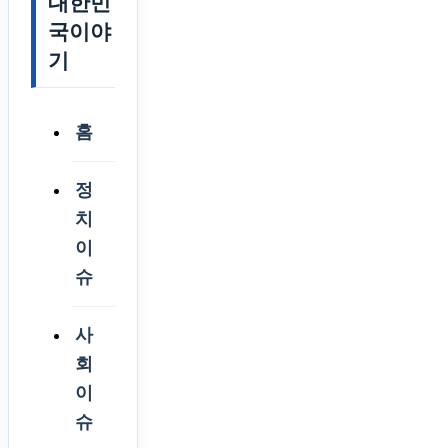
대한민
국이야
기
홈
정
치
이
슈
사
회
이
슈