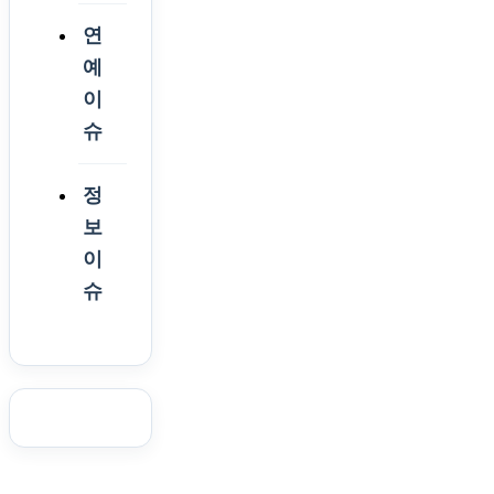
연
예
이
슈
정
보
이
슈