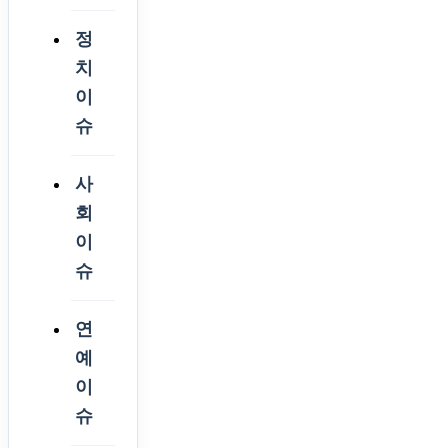
정
치
이
슈
사
회
이
슈
연
예
이
슈