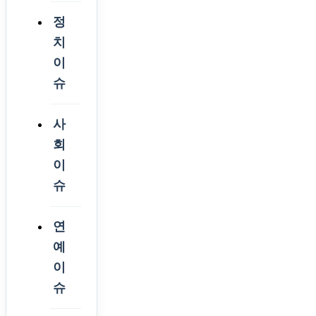
정
치
이
슈
사
회
이
슈
연
예
이
슈