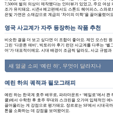
7,500여 벌의 의상이 제작됐다는 인터뷰가 있었고, 주요 여성
조가 유지돼요. 시즌4 예고편에서도 스톤드 헤어피스, 스와로브
은빛 가면은 소재감으로 계급의 ‘차이의 미학’을 끌어올렸어요
영국 사교계가 자주 등장하는 작품 추천
비슷한 결을 더 보고 싶다면 이 조합이 좋아요. 제인 오스틴 원
그린 ‘다운튼 애비’, 빅토리아 후기 런던 사교계를 다루는 ‘벨
어’가 대표적이에요. 시대 배경이 조금씩 달라도, 사교 규범
새 얼굴 소피 ‘예린 하’, 무엇이 달라지나
예린 하의 궤적과 필모그래피
예린 하는 한국계 호주 배우로, 파라마운트+ ‘헤일로’에서 콴
쿨)에서 수학한 후 호주 무대와 스크린을 오가며 입체적인 에
끌어올리는 게 강점으로 평가돼요. 장르로는 SF에서 시대극까
톤을 소화하는 데 강점을 보여왔어요.