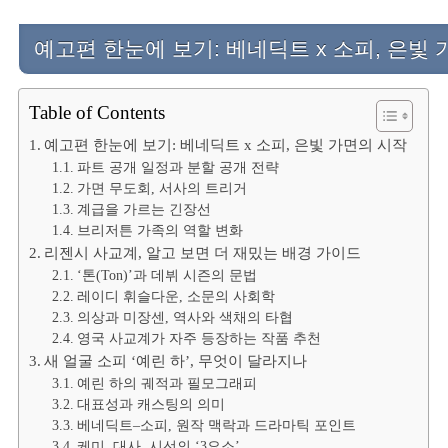
예고편 한눈에 보기: 베네딕트 x 소피, 은빛
Table of Contents
예고편 한눈에 보기: 베네딕트 x 소피, 은빛 가면의 시작
파트 공개 일정과 분할 공개 전략
가면 무도회, 서사의 트리거
계급을 가르는 긴장선
브리저튼 가족의 역할 변화
리젠시 사교계, 알고 보면 더 재밌는 배경 가이드
‘톤(Ton)’과 데뷔 시즌의 문법
레이디 휘슬다운, 소문의 사회학
의상과 미장센, 역사와 색채의 타협
영국 사교계가 자주 등장하는 작품 추천
새 얼굴 소피 ‘예린 하’, 무엇이 달라지나
예린 하의 궤적과 필모그래피
대표성과 캐스팅의 의미
베네딕트–소피, 원작 맥락과 드라마틱 포인트
케미, 대사, 시선의 ‘3요소’