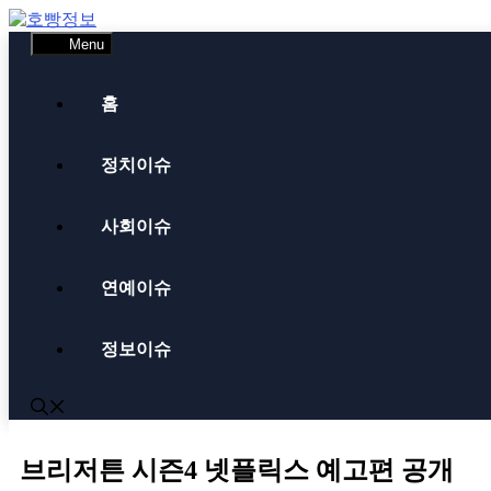
Skip
to
Menu
content
홈
정치이슈
사회이슈
연예이슈
정보이슈
브리저튼 시즌4 넷플릭스 예고편 공개