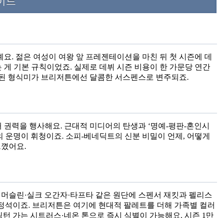
이드
요. 젊은 여성이 여왕 앞 프레젠테이션을 마친 뒤 첫 시즌에 데
 게 기본 규칙이었죠. 실제로 데뷔 시즌 비용이 한 가문당 연간
과장된 형식미가 브리저튼에선 달콤한 서스펜스로 변주되죠.
 권력을 행사해요. 근대적 미디어의 탄생과 ‘명예-평판-혼인시
의 운명이 휘청이죠. 소피-베네딕트의 신분 비밀이 언제, 어떻게
느꼈어요.
 머슬린·실크 오간자·타프타 같은 원단에 스펜서 재킷과 펠리스
 정석이죠. 브리저튼은 여기에 현대적 팔레트를 더해 가족별 컬러
턴 가는 시트러스·네온 톤으로 즉시 식별이 가능해요. 시즌 1만