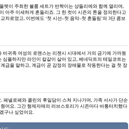
올렛이 주최한 볼룸 세트가 반짝이는 샹들리에와 함께 열리며,
 아주 미세하게 흔들리죠. 그 한 컷이 시즌의 톤을 정의한다고
차로였고, 이번에도 ‘첫 시선–첫 음악–첫 흔들림’의 3단 콤보
과 비귀족 여성의 로맨스는 리젠시 시대에서 거의 금기에 가까웠
는 심플하지만 라인이 칼같이 살아 있고, 베네딕트의 테일코트는
계급을 말하고, 계급이 곧 감정의 장애물로 작동한다는 걸 첫 장
. 페넬로페와 콜린의 후일담이 스쳐 지나가며, 가족 서사가 단순
 줬어요. 그간 형제자매의 러브스토리가 시즌마다 바통터치했다
히겠구나 싶었어요.