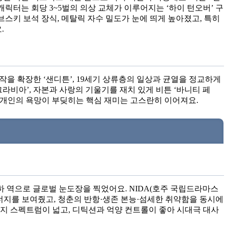
 캐릭터는 회당 3~5벌의 의상 교체가 이루어지는 ‘하이 턴오버’ 구
스키 보석 장식, 메탈릭 자수 밀도가 눈에 띄게 높아졌고, 특히
.
작을 확장한 ‘샌디튼’, 19세기 상류층의 일상과 균열을 정교하게
그라비아’, 자본과 사랑의 기울기를 재치 있게 비튼 ‘바니티 페
과 개인의 욕망이 부딪히는 핵심 재미는 고스란히 이어져요.
 하 역으로 글로벌 눈도장을 찍었어요. NIDA(호주 국립드라마스
너지를 보여줬고, 청춘의 반항·생존 본능·섬세한 취약함을 동시에
지 스펙트럼이 넓고, 디틱션과 억양 컨트롤이 좋아 시대극 대사