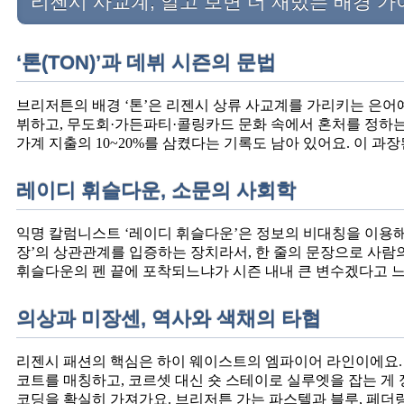
리젠시 사교계, 알고 보면 더 재밌는 배경 가
‘톤(TON)’과 데뷔 시즌의 문법
브리저튼의 배경 ‘톤’은 리젠시 상류 사교계를 가리키는 은어예
뷔하고, 무도회·가든파티·콜링카드 문화 속에서 혼처를 정하는
가계 지출의 10~20%를 삼켰다는 기록도 남아 있어요. 이 
레이디 휘슬다운, 소문의 사회학
익명 칼럼니스트 ‘레이디 휘슬다운’은 정보의 비대칭을 이용해
장’의 상관관계를 입증하는 장치라서, 한 줄의 문장으로 사람
휘슬다운의 펜 끝에 포착되느냐가 시즌 내내 큰 변수겠다고 
의상과 미장센, 역사와 색채의 타협
리젠시 패션의 핵심은 하이 웨이스트의 엠파이어 라인이에요.
코트를 매칭하고, 코르셋 대신 숏 스테이로 실루엣을 잡는 게
코딩을 확실히 가져가요. 브리저튼 가는 파스텔과 블루, 페더링